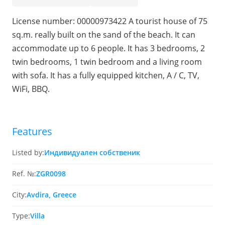
License number: 00000973422 A tourist house of 75
sq.m. really built on the sand of the beach. It can
accommodate up to 6 people. It has 3 bedrooms, 2
twin bedrooms, 1 twin bedroom and a living room
with sofa. It has a fully equipped kitchen, A / C, TV,
WiFi, BBQ.
Features
Listed by:
Индивидуален собственик
Ref. №:
ZGR0098
City:
Avdira, Greece
Type:
Villa