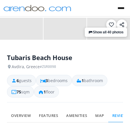
‹
›
Show all 40 photos
Tubaris Beach House
Avdira, Greece
#ZGR0098
6
guests
3
bedrooms
1
bathroom
75
sqm
1
floor
OVERVIEW
FEATURES
AMENITIES
MAP
REVIEWS