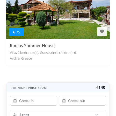
€ 75
Roulas Summer House
Villa, 2 bedroom(s), Guests (incl. children): 6
Avdira, Greece
140
€
PER-NIGHT PRICE FROM
1 гост