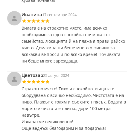
хубава почивка!
Иванина
17 септември 2024
Вилата е на страхотно място, има всичко
необходимо за една спокойна почивка със
семейство. Локацията й на плажа я прави райско
място. Домакина ни беше много отзивчив за
всякакви въпроси и по всяко време! Почивката
ни беше много зареждаща.
Цветозар
25 август 2024
Страхотно място! Тихо и спокойно, къщата е
оборудвана с всичко необходимо. Чистотата е на
ниво. Плажът е голям и със ситен пясък. Водата в
морето е чиста и е плитко, дори 100 метра
навътре.
Изкарахме великолепно!
Още веднъж благодарим и за подаръка!