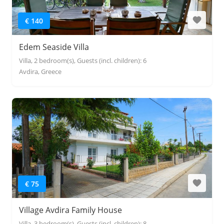
€ 140
Edem Seaside Villa
Villa, 2 bedroom(s), Guests (incl. children): 6
Avdira, Greece
€ 75
Village Avdira Family House
Villa, 3 bedroom(s), Guests (incl. children): 8