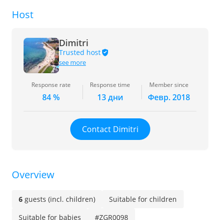
Host
Dimitri
Trusted host
see more
Response rate
Response time
Member since
84 %
13 дни
Февр. 2018
Contact Dimitri
Overview
6
guests (incl. children)
Suitable for children
Suitable for babies
#ZGR0098