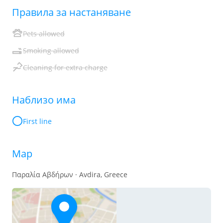
Правила за настаняване
Pets allowed
Smoking allowed
Cleaning for extra charge
Наблизо има
First line
Map
Παραλία Αβδήρων · Avdira, Greece