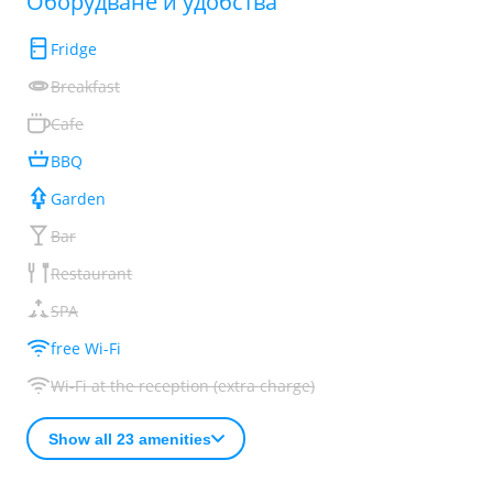
Обoрудване и удобства
Fridge
Breakfast
Cafe
BBQ
Garden
Bar
Restaurant
SPA
free Wi-Fi
Wi-Fi at the reception (extra charge)
Show all 23 amenities